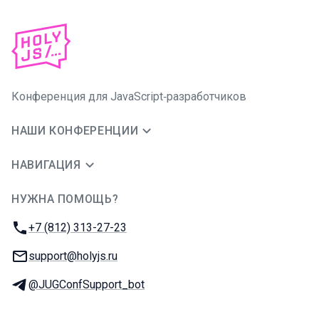
Конференция для JavaScript‑разработчиков
НАШИ КОНФЕРЕНЦИИ
НАВИГАЦИЯ
НУЖНА ПОМОЩЬ?
JUG Ru Group
Телефон:
+7 (812) 313-27-23
E-mail:
support@holyjs.ru
Телеграм:
@JUGConfSupport_bot