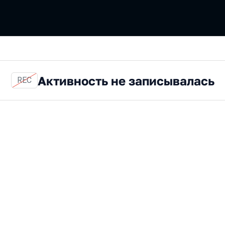
Активность не записывалась
REC
аботчика