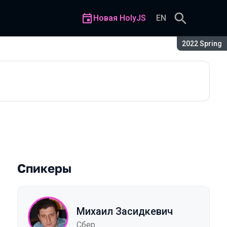
Новая HolyJS
EN
Сезон:
2022 Spring
Спикеры
Михаил Засидкевич
Сбер