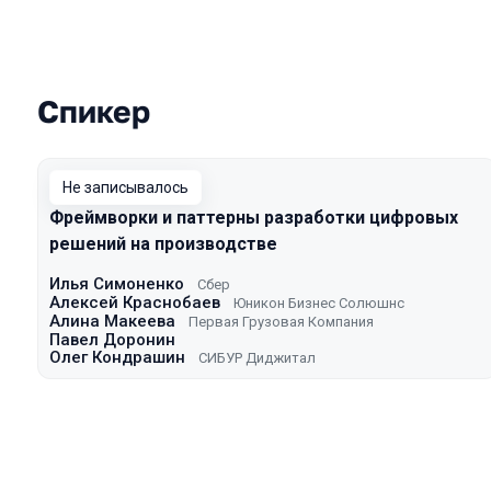
Спикер
Выступления в сезоне 2021 Mosco
Не записывалось
Фреймворки и паттерны разработки цифровых
решений на производстве
Илья Симоненко
Сбер
Алексей Краснобаев
Юникон Бизнес Солюшнс
Алина Макеева
Первая Грузовая Компания
Павел Доронин
Олег Кондрашин
СИБУР Диджитал