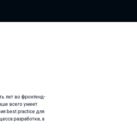
ь лет во фронтенд-
учше всего умеет
я best practice для
есса разработки, а