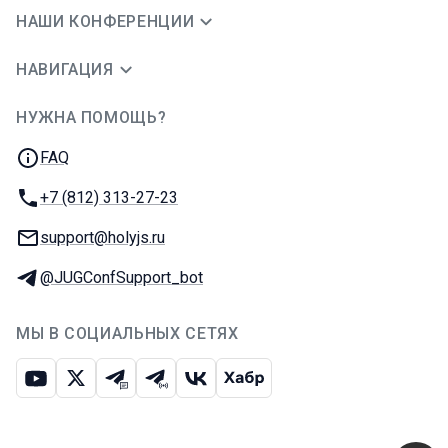
НАШИ КОНФЕРЕНЦИИ
НАВИГАЦИЯ
НУЖНА ПОМОЩЬ?
JUG Ru Group
FAQ
Телефон:
+7 (812) 313-27-23
E-mail:
support@holyjs.ru
Телеграм:
@JUGConfSupport_bot
МЫ В СОЦИАЛЬНЫХ СЕТЯХ
Ютуб
Икс
Телеграм-чат
Телеграм-канал
ВКонтакте
Хабр