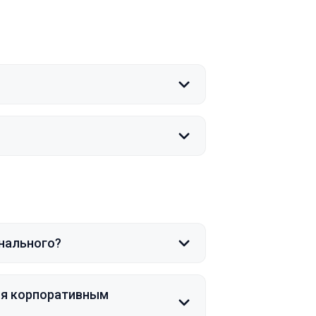
нального?
ся корпоративным