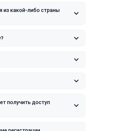
я из какой-либо страны
у?
дет получить доступ
рме регистрации