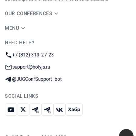
OUR CONFERENCES
MENU
NEED HELP?
JUG Ru Group
Phone:
+7 (812) 313-27-23
Email:
support@holyjs.ru
Telegram:
@JUGConfSupport_bot
SOCIAL LINKS
Youtube
X
Telegram chat
Telegram channel
VK
Habr