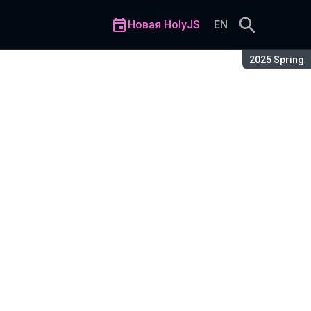
Новая HolyJS
EN
Сезон:
2025 Spring