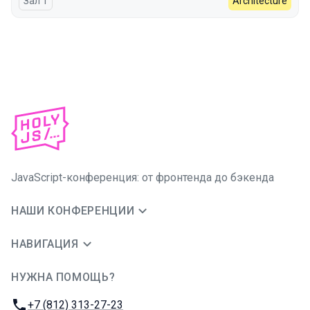
Зал 1
Architecture
JavaScript-конференция: от фронтенда до бэкенда
НАШИ КОНФЕРЕНЦИИ
НАВИГАЦИЯ
НУЖНА ПОМОЩЬ?
JUG Ru Group
Телефон:
+7 (812) 313-27-23