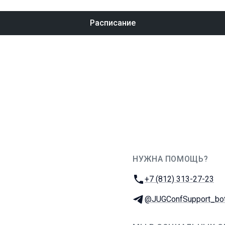
Расписание
НУЖНА ПОМОЩЬ?
JUG Ru Group
Телефон:
+7 (812) 313-27-23
Телеграм:
@JUGConfSupport_bo