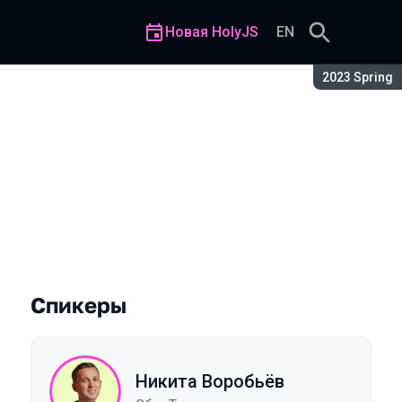
Новая HolyJS
EN
Сезон:
2023 Spring
построение индекса на CDN
Спикеры
Никита Воробьёв