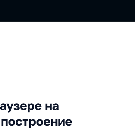
ре на полмиллиона строк: 
аузере на
 построение