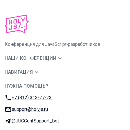
Конференция для JavaScript‑разработчиков
НАШИ КОНФЕРЕНЦИИ
НАВИГАЦИЯ
НУЖНА ПОМОЩЬ?
JUG Ru Group
Телефон:
+7 (812) 313-27-23
E-mail:
support@holyjs.ru
Телеграм:
@JUGConfSupport_bot