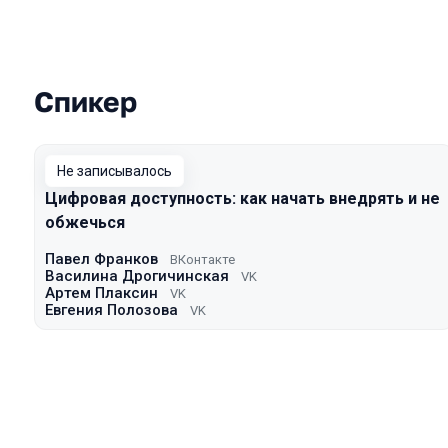
Спикер
Выступления в сезоне 2023 Spring
Не записывалось
Цифровая доступность: как начать внедрять и не
обжечься
Павел Франков
ВКонтакте
Василина Дрогичинская
VK
Артем Плаксин
VK
Евгения Полозова
VK