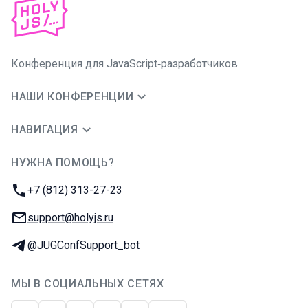
Конференция для JavaScript‑разработчиков
НАШИ КОНФЕРЕНЦИИ
НАВИГАЦИЯ
НУЖНА ПОМОЩЬ?
JUG Ru Group
Телефон:
+7 (812) 313-27-23
E-mail:
support@holyjs.ru
Телеграм:
@JUGConfSupport_bot
МЫ В СОЦИАЛЬНЫХ СЕТЯХ