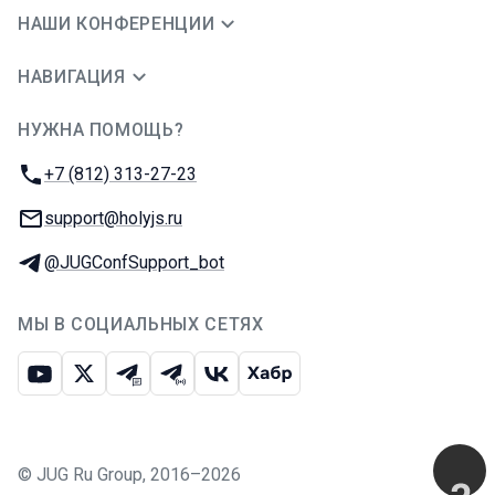
НАШИ КОНФЕРЕНЦИИ
НАВИГАЦИЯ
НУЖНА ПОМОЩЬ?
JUG Ru Group
Телефон:
+7 (812) 313-27-23
E-mail:
support@holyjs.ru
Телеграм:
@JUGConfSupport_bot
МЫ В СОЦИАЛЬНЫХ СЕТЯХ
Ютуб
Икс
Телеграм-чат
Телеграм-канал
ВКонтакте
Хабр
©
JUG Ru Group
,
2016–2026