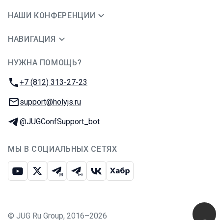
НАШИ КОНФЕРЕНЦИИ
НАВИГАЦИЯ
НУЖНА ПОМОЩЬ?
JUG Ru Group
Телефон:
+7 (812) 313-27-23
E-mail:
support@holyjs.ru
Телеграм:
@JUGConfSupport_bot
МЫ В СОЦИАЛЬНЫХ СЕТЯХ
Ютуб
Икс
Телеграм-чат
Телеграм-канал
ВКонтакте
Хабр
©
JUG Ru Group
,
2016–2026