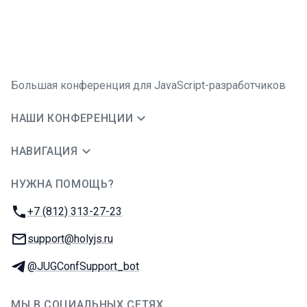
Большая конференция для JavaScript-разработчиков
НАШИ КОНФЕРЕНЦИИ
НАВИГАЦИЯ
НУЖНА ПОМОЩЬ?
JUG Ru Group
Телефон:
+7 (812) 313-27-23
E-mail:
support@holyjs.ru
Телеграм:
@JUGConfSupport_bot
МЫ В СОЦИАЛЬНЫХ СЕТЯХ