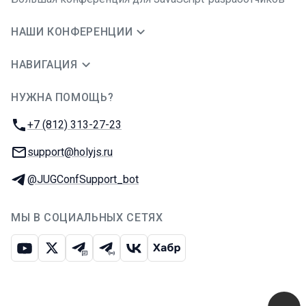
НАШИ КОНФЕРЕНЦИИ
НАВИГАЦИЯ
НУЖНА ПОМОЩЬ?
JUG Ru Group
Телефон:
+7 (812) 313-27-23
E-mail:
support@holyjs.ru
Телеграм:
@JUGConfSupport_bot
МЫ В СОЦИАЛЬНЫХ СЕТЯХ
Ютуб
Икс
Телеграм-чат
Телеграм-канал
ВКонтакте
Хабр