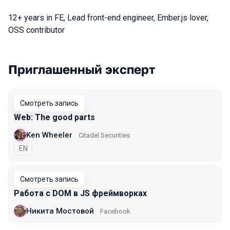
12+ years in FE, Lead front-end engineer, Ember.js lover,
OSS contributor
Приглашенный эксперт
Выступления в сезоне 2020 Piter
Смотреть запись
Web: The good parts
Ken Wheeler
Citadel Securities
На английском языке
EN
Смотреть запись
Работа с DOM в JS фреймворках
Никита Мостовой
Facebook