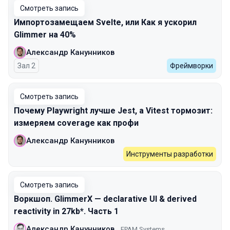
Смотреть запись
Импортозамещаем Svelte, или Как я ускорил
Glimmer на 40%
Александр Канунников
Зал 2
Фреймворки
Смотреть запись
Почему Playwright лучше Jest, а Vitest тормозит:
измеряем coverage как профи
Александр Канунников
Инструменты разработки
Смотреть запись
Воркшоп. GlimmerX — declarative UI & derived
reactivity in 27kb*. Часть 1
Александр Канунников
EPAM Systems