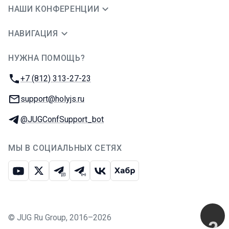
НАШИ КОНФЕРЕНЦИИ
НАВИГАЦИЯ
НУЖНА ПОМОЩЬ?
JUG Ru Group
Телефон:
+7 (812) 313-27-23
E-mail:
support@holyjs.ru
Телеграм:
@JUGConfSupport_bot
МЫ В СОЦИАЛЬНЫХ СЕТЯХ
Ютуб
Икс
Телеграм-чат
Телеграм-канал
ВКонтакте
Хабр
©
JUG Ru Group
,
2016–2026