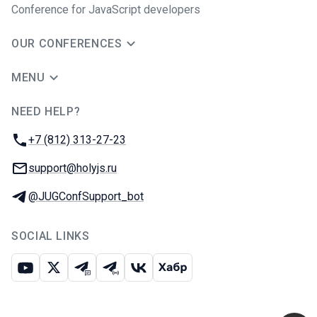
Conference for JavaScript developers
OUR CONFERENCES
MENU
NEED HELP?
JUG Ru Group
Phone:
+7 (812) 313-27-23
Email:
support@holyjs.ru
Telegram:
@JUGConfSupport_bot
SOCIAL LINKS
Youtube
X
Telegram chat
Telegram channel
VK
Habr