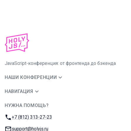
JavaScript-конференция: от фронтенда до бэкенда
НАШИ КОНФЕРЕНЦИИ
НАВИГАЦИЯ
НУЖНА ПОМОЩЬ?
JUG Ru Group
Телефон:
+7 (812) 313-27-23
E-mail:
support@holyjs.ru