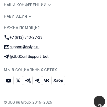
НАШИ КОНФЕРЕНЦИИ
НАВИГАЦИЯ
НУЖНА ПОМОЩЬ?
JUG Ru Group
Телефон:
+7 (812) 313-27-23
E-mail:
support@holyjs.ru
Телеграм:
@JUGConfSupport_bot
МЫ В СОЦИАЛЬНЫХ СЕТЯХ
Ютуб
Икс
Телеграм-чат
Телеграм-канал
ВКонтакте
Хабр
©
JUG Ru Group
,
2016–2026