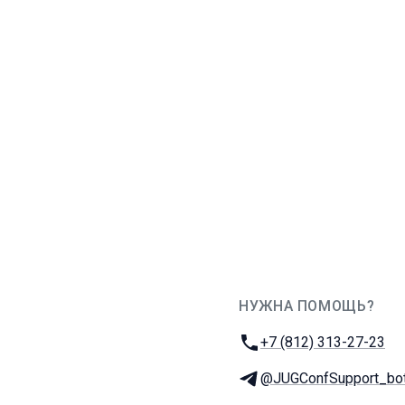
НУЖНА ПОМОЩЬ?
JUG Ru Group
Телефон:
+7 (812) 313-27-23
Телеграм:
@JUGConfSupport_bo