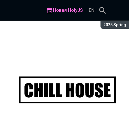
Новая HolyJS
EN
Сезон:
2025 Spring