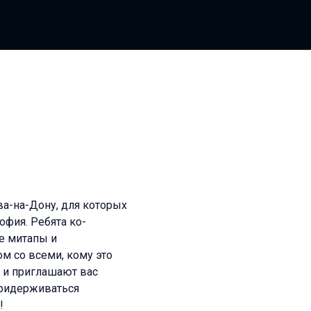
а-на-Дону, для которых
софия. Ребята ко-
е митапы и
м со всеми, кому это
я и приглашают вас
придерживаться
!