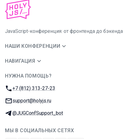
JavaScript-конференция: от фронтенда до бэкенда
НАШИ КОНФЕРЕНЦИИ
НАВИГАЦИЯ
НУЖНА ПОМОЩЬ?
JUG Ru Group
Телефон:
+7 (812) 313-27-23
E-mail:
support@holyjs.ru
Телеграм:
@JUGConfSupport_bot
МЫ В СОЦИАЛЬНЫХ СЕТЯХ