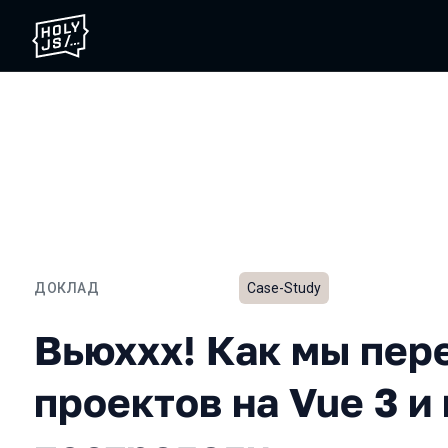
ДОКЛАД
Case-Study
Вьюххх! Как мы перевели
Вьюххх! Как мы пер
проектов на Vue 3 и