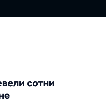
 сотни проектов на Vue 3 и
евели сотни
 не