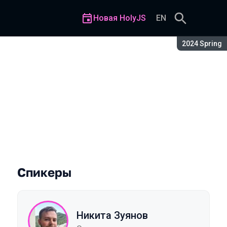
Новая HolyJS
EN
Сезон:
2024 Spring
 не пострадали
Спикеры
Никита Зуянов