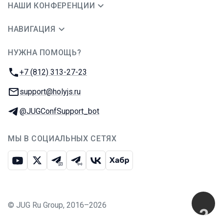
НАШИ КОНФЕРЕНЦИИ
НАВИГАЦИЯ
НУЖНА ПОМОЩЬ?
JUG Ru Group
Телефон:
+7 (812) 313-27-23
E-mail:
support@holyjs.ru
Телеграм:
@JUGConfSupport_bot
МЫ В СОЦИАЛЬНЫХ СЕТЯХ
Ютуб
Икс
Телеграм-чат
Телеграм-канал
ВКонтакте
Хабр
©
JUG Ru Group
,
2016–2026