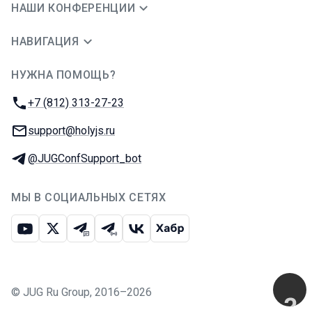
НАШИ КОНФЕРЕНЦИИ
НАВИГАЦИЯ
НУЖНА ПОМОЩЬ?
JUG Ru Group
Телефон:
+7 (812) 313-27-23
E-mail:
support@holyjs.ru
Телеграм:
@JUGConfSupport_bot
МЫ В СОЦИАЛЬНЫХ СЕТЯХ
Ютуб
Икс
Телеграм-чат
Телеграм-канал
ВКонтакте
Хабр
©
JUG Ru Group
,
2016–2026