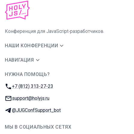
Конференция для JavaScript‑разработчиков
НАШИ КОНФЕРЕНЦИИ
НАВИГАЦИЯ
НУЖНА ПОМОЩЬ?
JUG Ru Group
Телефон:
+7 (812) 313-27-23
E-mail:
support@holyjs.ru
Телеграм:
@JUGConfSupport_bot
МЫ В СОЦИАЛЬНЫХ СЕТЯХ