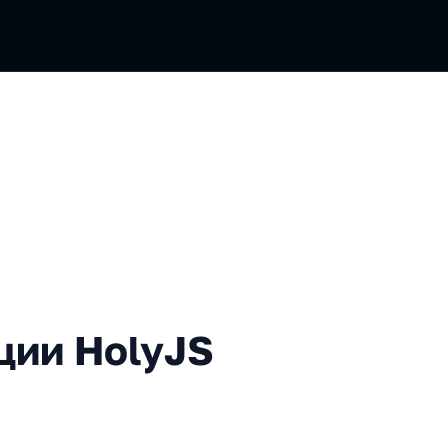
olyJS 2023 Spring
ции HolyJS