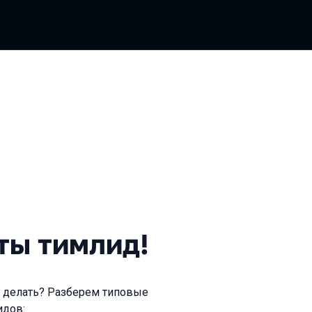
имлид!
ты тимлид!
рь делать? Разберем типовые
идов: