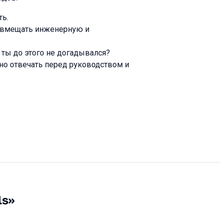
ть.
овмещать инженерную и
м ты до этого не догадывался?
но отвечать перед руководством и
ls»