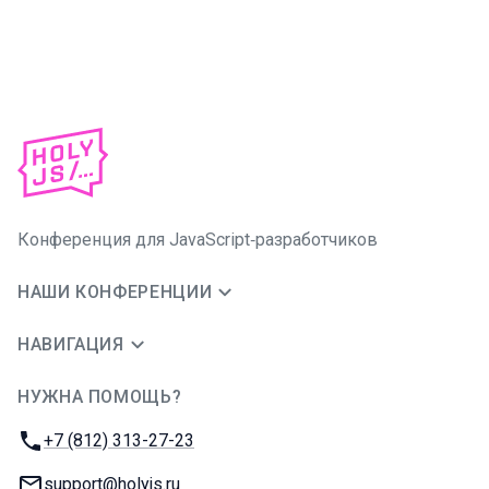
Конференция для JavaScript‑разработчиков
НАШИ КОНФЕРЕНЦИИ
НАВИГАЦИЯ
НУЖНА ПОМОЩЬ?
JUG Ru Group
Телефон:
+7 (812) 313-27-23
E-mail:
support@holyjs.ru