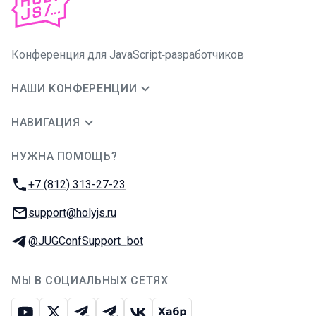
Конференция для JavaScript‑разработчиков
НАШИ КОНФЕРЕНЦИИ
НАВИГАЦИЯ
НУЖНА ПОМОЩЬ?
JUG Ru Group
Телефон:
+7 (812) 313-27-23
E-mail:
support@holyjs.ru
Телеграм:
@JUGConfSupport_bot
МЫ В СОЦИАЛЬНЫХ СЕТЯХ