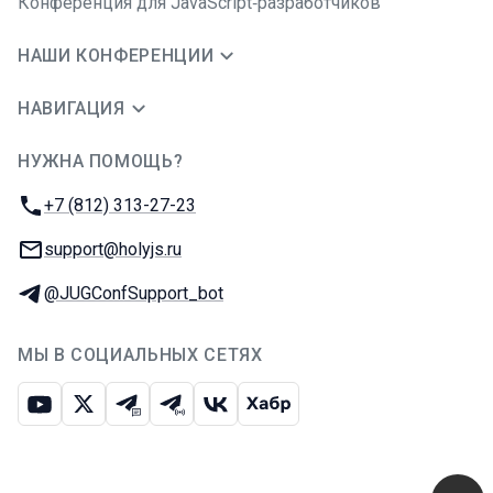
Конференция для JavaScript‑разработчиков
НАШИ КОНФЕРЕНЦИИ
НАВИГАЦИЯ
НУЖНА ПОМОЩЬ?
JUG Ru Group
Телефон:
+7 (812) 313-27-23
E-mail:
support@holyjs.ru
Телеграм:
@JUGConfSupport_bot
МЫ В СОЦИАЛЬНЫХ СЕТЯХ
Ютуб
Икс
Телеграм-чат
Телеграм-канал
ВКонтакте
Хабр