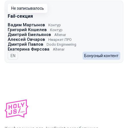
Не записывалось
Fail-секция
Вадим Мартынов
Контур
Григорий Кошелев
Контур
Дмитрий Емельянов
Altenar
Алексей Овчаров
Нмаркет.ПРО
Дмитрий Павлов
Dodo Engineering
Екатерина Фирсова
Altenar
На английском языке
EN
Бонусный контент