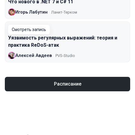
Что нового в .NET 7 и C# 11
Игорь Лабутин
Ланит-Терком
Смотреть запись
Уязвимость регулярных выражений: теория и
практика ReDoS-атак
Алексей Авдеев
PVS-Studio
Расписание