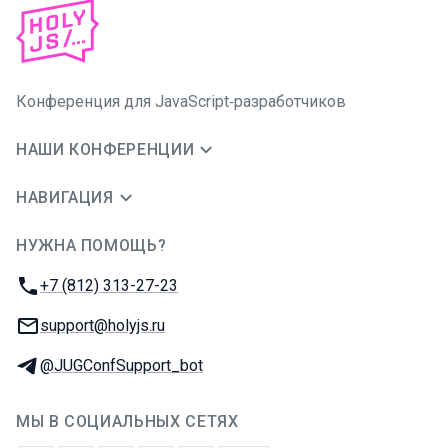
Конференция для JavaScript‑разработчиков
НАШИ КОНФЕРЕНЦИИ
НАВИГАЦИЯ
НУЖНА ПОМОЩЬ?
JUG Ru Group
Телефон:
+7 (812) 313-27-23
E-mail:
support@holyjs.ru
Телеграм:
@JUGConfSupport_bot
МЫ В СОЦИАЛЬНЫХ СЕТЯХ