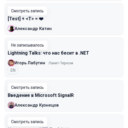
Смотреть запись
[Test] + <T> = ❤️
Александр Катин
Не записывалось
Lightning Talks: что нас бесит в .NET
Игорь Лабутин
Ланит-Терком
На английском языке
EN
Смотреть запись
Введение в Microsoft SignalR
Александр Кузнецов
Смотреть запись