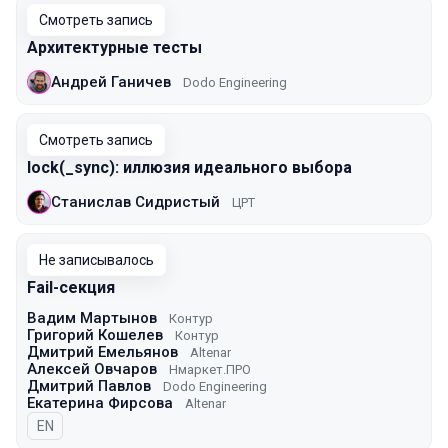
Смотреть запись
Архитектурные тесты
Андрей Ганичев
Dodo Engineering
Смотреть запись
lock(_sync): иллюзия идеального выбора
Станислав Сидристый
ЦРТ
Не записывалось
Fail-секция
Вадим Мартынов
Контур
Григорий Кошелев
Контур
Дмитрий Емельянов
Altenar
Алексей Овчаров
Нмаркет.ПРО
Дмитрий Павлов
Dodo Engineering
Екатерина Фирсова
Altenar
На английском языке
EN