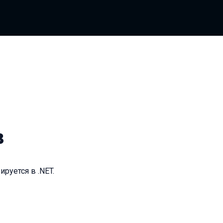
в
ируется в .NET.