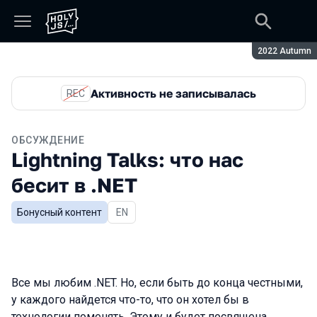
Сезон:
2022 Autumn
Активность не записывалась
REC
ОБСУЖДЕНИЕ
Lightning Talks: что нас
бесит в .NET
Бонусный контент
На английском языке
EN
Все мы любим .NET. Но, если быть до конца честными,
у каждого найдется что-то, что он хотел бы в
технологии поменять. Этому и будет посвящена