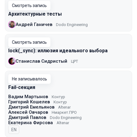
Смотреть запись
Архитектурные тесты
Андрей Ганичев
Dodo Engineering
Смотреть запись
lock(_sync): иллюзия идеального выбора
Станислав Сидристый
ЦРТ
Не записывалось
Fail-секция
Вадим Мартынов
Контур
Григорий Кошелев
Контур
Дмитрий Емельянов
Altenar
Алексей Овчаров
Нмаркет.ПРО
Дмитрий Павлов
Dodo Engineering
Екатерина Фирсова
Altenar
На английском языке
EN