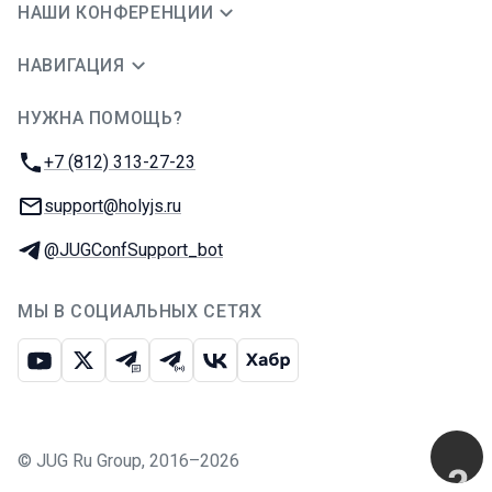
НАШИ КОНФЕРЕНЦИИ
НАВИГАЦИЯ
НУЖНА ПОМОЩЬ?
JUG Ru Group
Телефон:
+7 (812) 313-27-23
E-mail:
support@holyjs.ru
Телеграм:
@JUGConfSupport_bot
МЫ В СОЦИАЛЬНЫХ СЕТЯХ
Ютуб
Икс
Телеграм-чат
Телеграм-канал
ВКонтакте
Хабр
©
JUG Ru Group
,
2016–2026