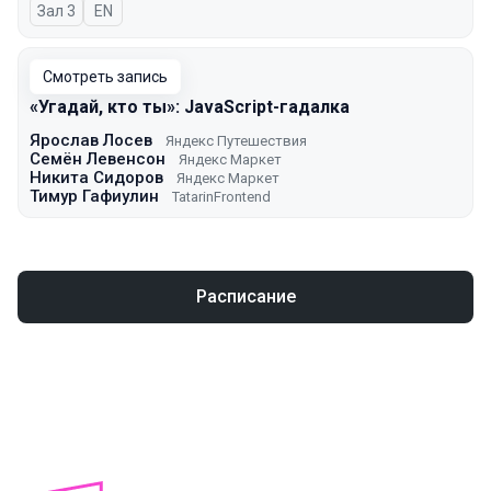
Зал 3
На английском языке
EN
Смотреть запись
«Угадай, кто ты»: JavaScript-гадалка
Ярослав Лосев
Яндекс Путешествия
Семён Левенсон
Яндекс Маркет
Никита Сидоров
Яндекс Маркет
Тимур Гафиулин
TatarinFrontend
Расписание