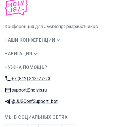
Конференция для JavaScript‑разработчиков
НАШИ КОНФЕРЕНЦИИ
НАВИГАЦИЯ
НУЖНА ПОМОЩЬ?
JUG Ru Group
Телефон:
+7 (812) 313-27-23
E-mail:
support@holyjs.ru
Телеграм:
@JUGConfSupport_bot
МЫ В СОЦИАЛЬНЫХ СЕТЯХ