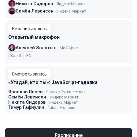
Никита Сидоров
Яндекс Маркет
Семён Левенсон
Яндекс Маркет
Не записывалось
Открытый микрофон
Алексей Золотых
МойОфис
Зал 3
На английском языке
EN
Смотреть запись
«Угадай, кто ты»: JavaScript-гадалка
Ярослав Лосев
Яндекс Путешествия
Семён Левенсон
Яндекс Маркет
Никита Сидоров
Яндекс Маркет
Тимур Гафиулин
TatarinFrontend
Расписание