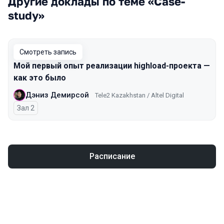
Другие доклады по теме «Case-
study»
Смотреть запись
Мой первый опыт реализации highload-проекта —
как это было
Дэниз Демирсой
Tele2 Kazakhstan / Altel Digital
Зал 2
Расписание