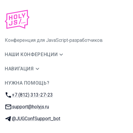
Конференция для JavaScript‑разработчиков
НАШИ КОНФЕРЕНЦИИ
НАВИГАЦИЯ
НУЖНА ПОМОЩЬ?
JUG Ru Group
Телефон:
+7 (812) 313-27-23
E-mail:
support@holyjs.ru
Телеграм:
@JUGConfSupport_bot