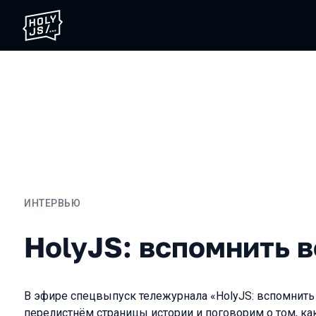
ИНТЕРВЬЮ
HolyJS: вспомнить всё (2
HolyJS: вспомнить в
В эфире спецвыпуск тележурнала «HolyJS: вспомнить
перелистнём страницы истории и поговорим о том, ка