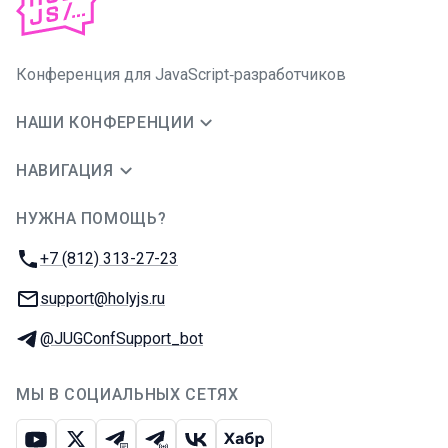
Конференция для JavaScript‑разработчиков
НАШИ КОНФЕРЕНЦИИ
НАВИГАЦИЯ
НУЖНА ПОМОЩЬ?
JUG Ru Group
Телефон:
+7 (812) 313-27-23
E-mail:
support@holyjs.ru
Телеграм:
@JUGConfSupport_bot
МЫ В СОЦИАЛЬНЫХ СЕТЯХ