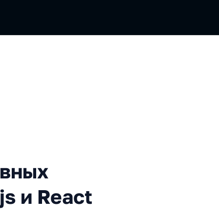
визуализаций на D3.js и R
ивных
js и React