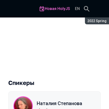
Новая HolyJS
EN
Сезон:
2022 Spring
eact
Спикеры
Наталия Степанова