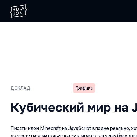
ДОКЛАД
Графика
Кубический мир на JavaS
Кубический мир на J
Писать клон Minecraft на JavaScript вполне реально, х
докладе рассматривается как можно сделать базу для