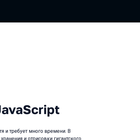
cript
avaScript
отя и требует много времени. В
 хранения и отрисовки гигантского