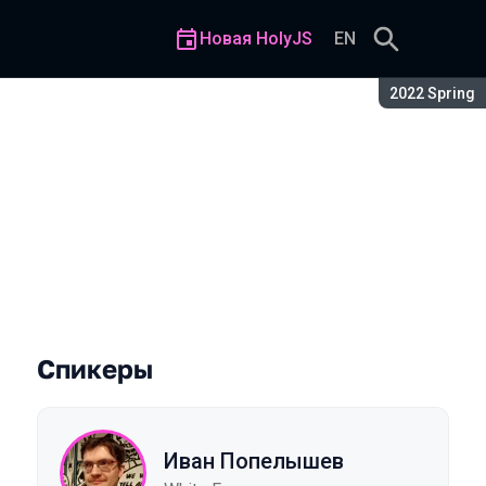
Новая HolyJS
EN
Сезон:
2022 Spring
Спикеры
Иван Попелышев