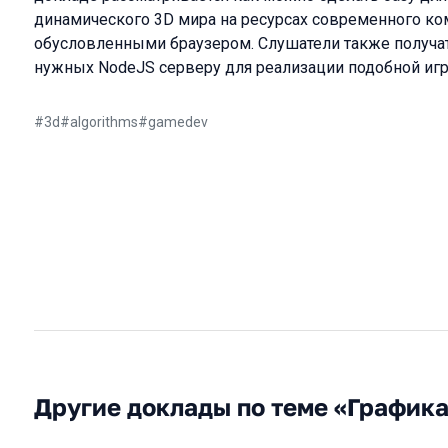
динамического 3D мира на ресурсах современного ко
обусловленными браузером. Слушатели также получат
нужных NodeJS серверу для реализации подобной иг
#
3d
#
algorithms
#
gamedev
Другие доклады по теме «График