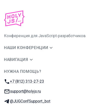
Конференция для JavaScript‑разработчиков
НАШИ КОНФЕРЕНЦИИ
НАВИГАЦИЯ
НУЖНА ПОМОЩЬ?
JUG Ru Group
Телефон:
+7 (812) 313-27-23
E-mail:
support@holyjs.ru
Телеграм:
@JUGConfSupport_bot