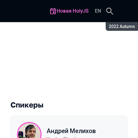
Новая HolyJS
EN
Сезон:
2022 Autumn
Спикеры
Андрей Мелихов