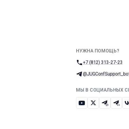
НУЖНА ПОМОЩЬ?
JUG Ru Group
Телефон:
+7 (812) 313-27-23
Телеграм:
@JUGConfSupport_bo
МЫ В СОЦИАЛЬНЫХ С
Ютуб
Икс
Телеграм-
Телег