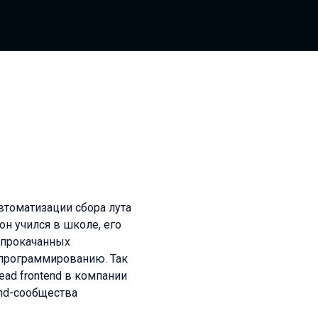
втоматизации сбора лута
он учился в школе, его
 прокачанных
 программированию. Так
ad frontend в компании
end-сообщества