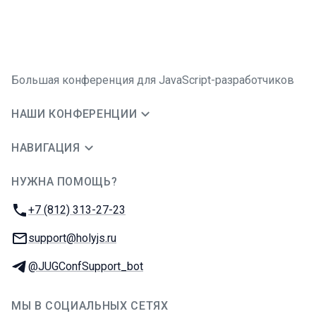
Большая конференция для JavaScript-разработчиков
НАШИ КОНФЕРЕНЦИИ
НАВИГАЦИЯ
НУЖНА ПОМОЩЬ?
JUG Ru Group
Телефон:
+7 (812) 313-27-23
E-mail:
support@holyjs.ru
Телеграм:
@JUGConfSupport_bot
МЫ В СОЦИАЛЬНЫХ СЕТЯХ