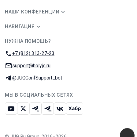
НАШИ КОНФЕРЕНЦИИ
НАВИГАЦИЯ
НУЖНА ПОМОЩЬ?
JUG Ru Group
Телефон:
+7 (812) 313-27-23
E-mail:
support@holyjs.ru
Телеграм:
@JUGConfSupport_bot
МЫ В СОЦИАЛЬНЫХ СЕТЯХ
Ютуб
Икс
Телеграм-чат
Телеграм-канал
ВКонтакте
Хабр
©
JUG Ru Group
,
2016–2026