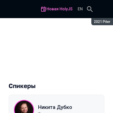
Новая HolyJS
EN
Сезон:
2021 Piter
раузере
Спикеры
Никита Дубко