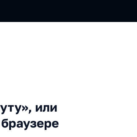
 или Как считать время в б
уту», или
 браузере