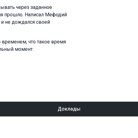
зывать через заданное
мя прошло. Написал Мефодий
к и не дождался своей
о временем, что такое время
ильный момент.
Доклады