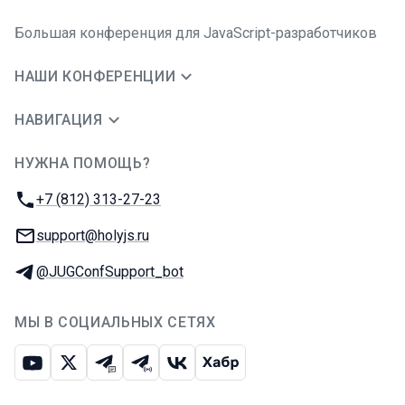
Большая конференция для JavaScript-разработчиков
НАШИ КОНФЕРЕНЦИИ
НАВИГАЦИЯ
НУЖНА ПОМОЩЬ?
JUG Ru Group
Телефон:
+7 (812) 313-27-23
E-mail:
support@holyjs.ru
Телеграм:
@JUGConfSupport_bot
МЫ В СОЦИАЛЬНЫХ СЕТЯХ
Ютуб
Икс
Телеграм-чат
Телеграм-канал
ВКонтакте
Хабр